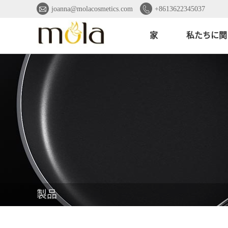


joanna@molacosmetics.com
+8613622345037
家
私たちに関
製品