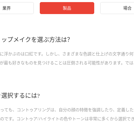
業界
製品
場合
リップメイクを選ぶ方法は？
に浮かぶのは口紅です。しかし、さまざまな色調と仕上げの文字通り何
が最も好きなものを見つけることは圧倒される可能性があります。では
メイクを選ぶのですか？この記事では、肌の色、服装、機会に合わせて
選択するには?
っても、コントゥアリングは、自分の顔の特徴を強調したり、定義した
のです。コントゥア/ハイライトの色やトーンは非常に多くから選択で
を選択すればよいのでしょうか。肌の色？輪郭メイクを正しく行うため