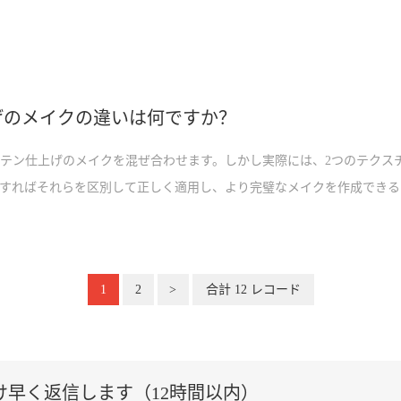
げのメイクの違いは何ですか？
テン仕上げのメイクを混ぜ合わせます。しかし実際には、2つのテクス
すればそれらを区別して正しく適用し、より完璧なメイクを作成できる
役に立つヒントを与えるかもしれません。
1
2
>
合計 12 レコード
け早く返信します（12時間以内）