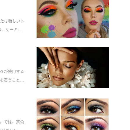
たは新しいト
は、ケーキア
知りたい？詳
々が使用する
を買うことが
いヒントを持
す。では、茶色