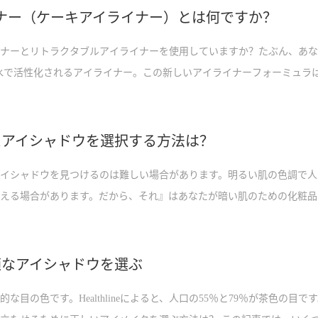
ナー（ケーキアイライナー）とは何ですか？
ナーとリトラクタブルアイライナーを使用していますか？たぶん、あな
水で活性化されるアイライナー。この新しいアイライナーフォーミュラ
着色された目を引く外観の配列を作成するために使用できます。もっと
ださい。
たアイシャドウを選択する方法は？
イシャドウを見つけるのは難しい場合があります。明るい肌の色調で人
える場合があります。だから、それ』はあなたが暗い肌のための化粧品
に暗い肌のための最高の化粧の外観を与えるためのいくつかの素晴らし
適なアイシャドウを選ぶ
目の色です。Healthlineによると、人口の55％と79％が茶色の目で