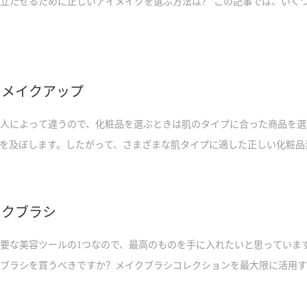
立たせるために正しいアイメイクを選ぶ方法は？ この記事では、いく
合わせるのに最適なアイシャドウの色を見つけるのに役立ついくつかの
のメイクアップ
人によって違うので、化粧品を選ぶときは肌のタイプに合った商品を選
を及ぼします。したがって、さまざまな肌タイプに適した正しい化粧品
とが非常に重要です。この記事では、水性化粧品と油性化粧品の3つの
ったメイクの選び方がわからない場合は、ここをクリックしてください
イクブラシ
要な美容ツールの1つなので、最高のものを手に入れたいと思っていま
ブラシを買うべきですか？メイクブラシコレクションを最大限に活用す
れていることを理解することです。この記事はあなたにいくつかのヒン