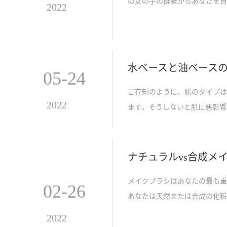
の女の子の群衆からあなたを目
2022
を紹介します。茶色の目と組み
とコツを読んでください。
水ベースと油ベース
05-24
ご存知のように、肌のタイプは
2022
ます。そうしないと肌に悪影響
し、それらを正しく区別するこ
紹介します。お肌のタイプに合
ナチュラルvs合成メ
メイクブラシはあなたの最も重
02-26
あなたは天然または合成の化粧
は、各タイプのブラシが最も優
2022
もしれません。