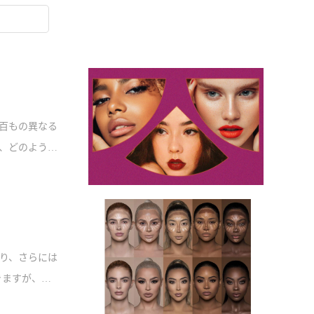
百もの異なる
、どのように
適切な唇の色
り、さらには
きますが、ど
のヒントをい