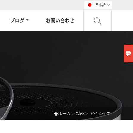
日本語

ブログ
お問い合わせ


>
製品
>
アイメイク
ホーム