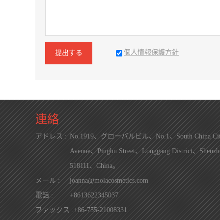
個人情報保護方針
提出する
連絡
アドレス :
No.1919、グローバルビル、No.1、South China Ci
Avenue、Pinghu Street、Longgang District、Shenzh
518111、China。
メール :
joanna@molacosmetics.com
電話 :
+8613622345037
ファックス :
+86-755-21008331