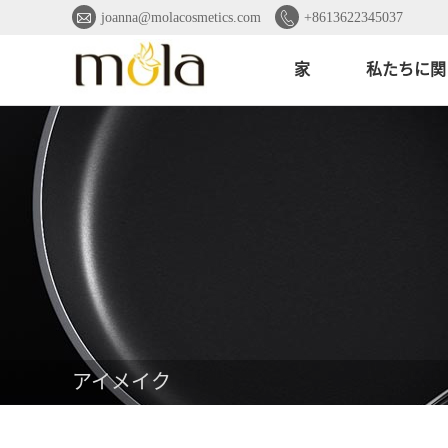


joanna@molacosmetics.com
+8613622345037
家
私たちに関
アイメイク