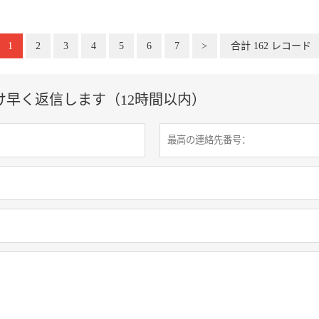
1
2
3
4
5
6
7
>
合計 162 レコード
け早く返信します（12時間以内）